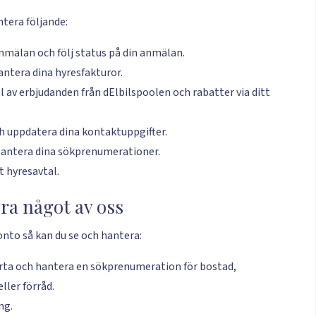
ntera följande:
anmälan och följ status på din anmälan.
hantera dina hyresfakturor.
el av erbjudanden från dElbilspoolen och rabatter via ditt
ch uppdatera dina kontaktuppgifter.
Hantera dina sökprenumerationer.
tt hyresavtal.
yra något av oss
onto så kan du se och hantera:
arta och hantera en sökprenumeration för bostad,
ller förråd.
ng.