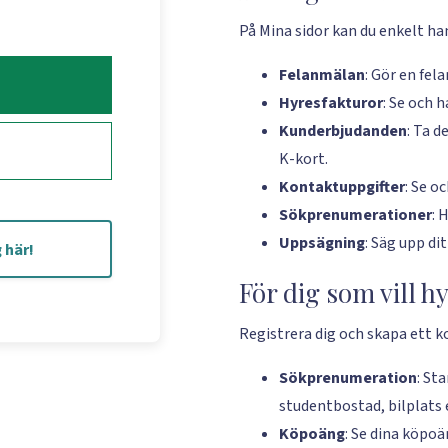
På Mina sidor kan du enkelt ha
Felanmälan
: Gör en fel
Hyresfakturor
: Se och 
Kunderbjudanden
: Ta d
K-kort.
Kontaktuppgifter
: Se o
Sökprenumerationer
: 
Uppsägning
: Säg upp di
 här!
För dig som vill h
Registrera dig och skapa ett k
Sökprenumeration
: St
studentbostad, bilplats e
Köpoäng
: Se dina köpoä