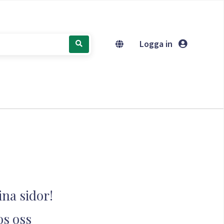
Logga in
na sidor!
os oss