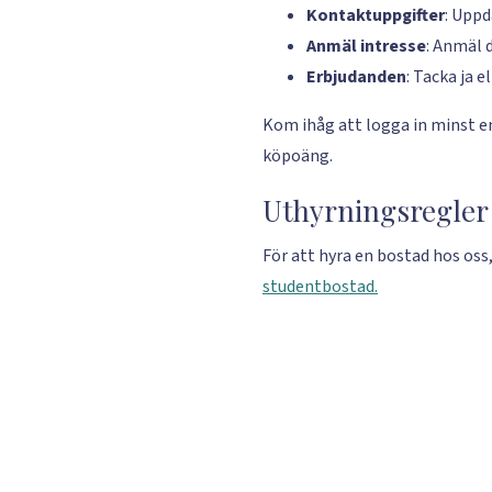
Kontaktuppgifter
: Uppd
Anmäl intresse
: Anmäl d
Erbjudanden
: Tacka ja e
Kom ihåg att logga in minst en
köpoäng.
Uthyrningsregler
För att hyra en bostad hos oss,
studentbostad.